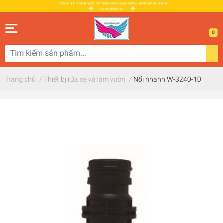
0
Trang chủ
/
Thiết bị rửa xe và làm vườn
/
Nối nhanh W-3240-10