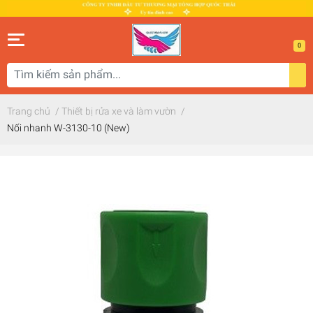
0
Trang chủ
/
Thiết bị rửa xe và làm vườn
/
Nối nhanh W-3130-10 (New)