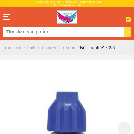
0
Trang chủ
/
Thiết bị rửa xe và làm vườn
/
Nối nhanh W-3393