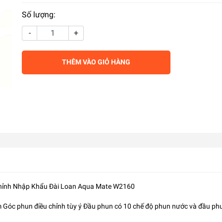
Số lượng:
-
+
THÊM VÀO GIỎ HÀNG
 Chỉnh Nhập Khẩu Đài Loan Aqua Mate W2160
cm Góc phun điều chỉnh tùy ý Đầu phun có 10 chế độ phun nước và đầu ph