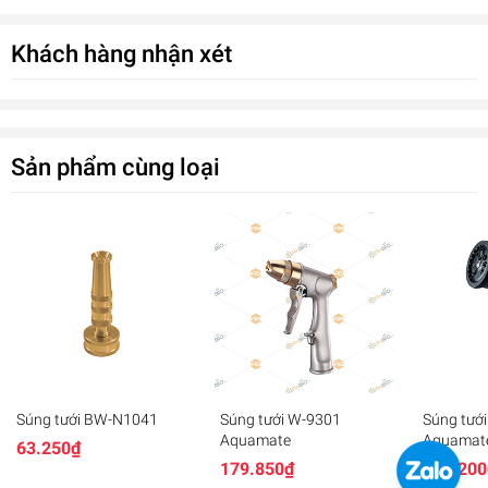
Khách hàng nhận xét
Sản phẩm cùng loại
Súng tưới MHR-420 Aquamate
Súng tưới BW-N1041
Súng tưới W-9301
Súng tướ
786.500₫
Aquamate
Aquamat
63.250₫
undefined
179.850₫
167.200