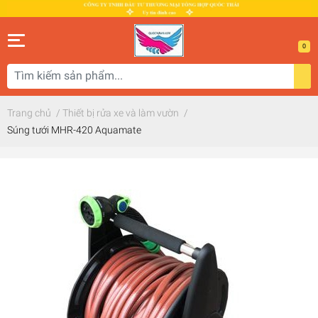
0
Trang chủ
/
Thiết bị rửa xe và làm vườn
/
Súng tưới MHR-420 Aquamate