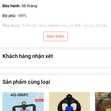
Bảo hành:
06 tháng
Độ phủ:
>89%
Ứng dụng:
Tưới
cây công nghiệp mía, cà phê, cao su,
hồ tiêu
,
Tưới tự động trong
hệ thống phun
cho cây ăn quả, rau,...
Xem thêm
Khách hàng nhận xét
Sản phẩm cùng loại