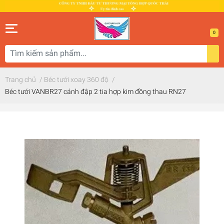
0
Trang chủ
/
Béc tưới xoay 360 độ
/
Béc tưới VANBR27 cánh đập 2 tia hợp kim đồng thau RN27