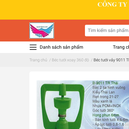
Danh sách sản phẩm
Trang c
Trang chủ
/
Béc tưới xoay 360 độ
/
Béc tưới vảy 9011 T