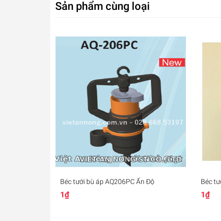
Sản phẩm cùng loại
Béc tưới bù áp AQ206PC Ấn Độ
Béc tư
1₫
1₫