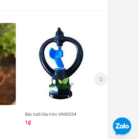
Béc tưới tỏa tròn VAN0334
Béc tưới tỏa
1₫
1₫