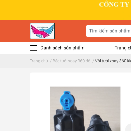
Danh sách sản phẩm
Trang c
Trang chủ
/
Béc tưới xoay 360 độ
/
Vòi tưới xoay 360 kiê