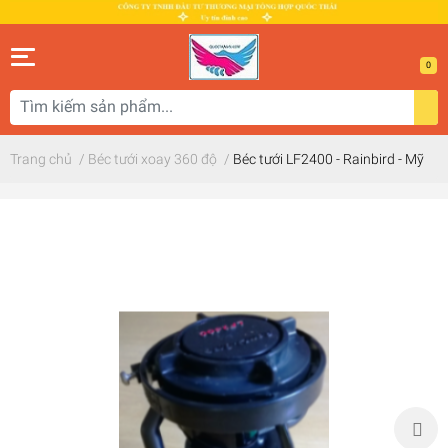
0
Trang chủ
/
Béc tưới xoay 360 độ
/
Béc tưới LF2400 - Rainbird - Mỹ