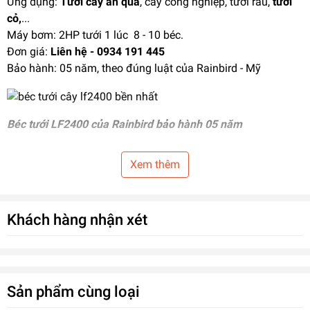
Ứng dụng:
Tưới cây ăn quả
, cây công nghiệp, tưới rau,
tưới
cỏ
,
...
Máy bơm: 2HP tưới 1 lúc 8 - 10 béc.
Đơn giá:
Liên hệ - 0934 191 445
Bảo hành: 05 năm, theo đúng luật của Rainbird - Mỹ
Béc tưới LF2400 của Rainbird bảo hành 05 năm
Một loạt các béc phun với họng phun lớn và góc phun đa
Xem thêm
dạng từ 15, 24 độ tạo nên sự linh hoạt khi tưới. Sự linh hoạt
này giúp chúng ta điều khiển được độ cao của béc để phù
hợp với địa hình, cây trồng và sự thấm bề mặt.
Khách hàng nhận xét
Sản phẩm cùng loại