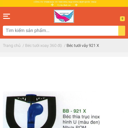
0
Trang chủ
/
Béc tưới xoay 360 độ
/
Béc tưới vảy 921 X