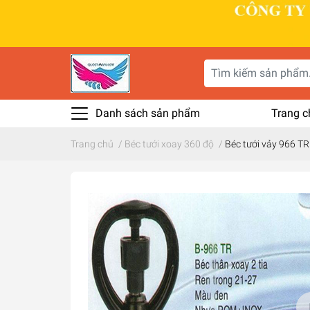
Danh sách sản phẩm
Trang c
Trang chủ
/
Béc tưới xoay 360 độ
/
Béc tưới vảy 966 TR