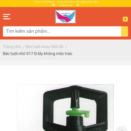
0
Trang chủ
/
Béc tưới xoay 360 độ
/
Béc tưới nhỏ 917 Đ 6ly không móc treo