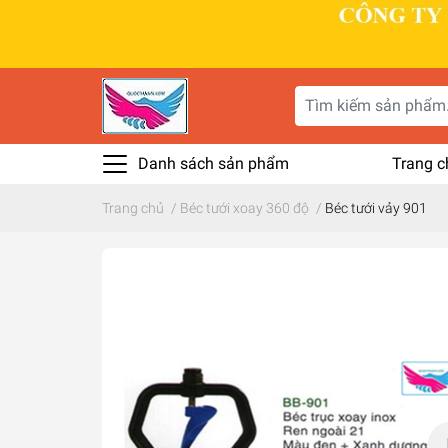
Danh sách sản phẩm
Trang c
Trang chủ
/
Béc tưới xoay 360 độ
/
Béc tưới vảy 901