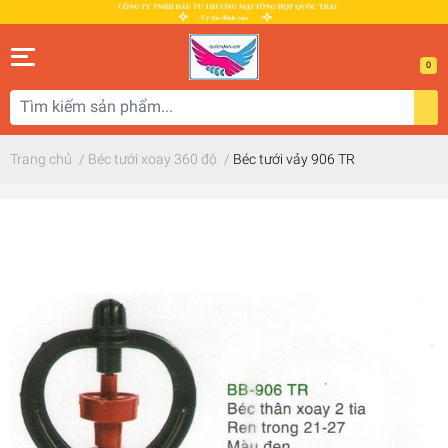
0
Trang chủ
/
Béc tưới xoay 360 độ
/
Béc tưới vảy 906 TR