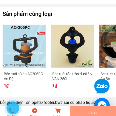
Sản phẩm cùng loại
Béc tưới vảy 906 TR
Béc tưới bù áp AQ206PC
Béc tưới tỏa tròn đuôi 5ly
Béc tưới 
0₫
Ấn Độ
VAN 250L
Ấn Độ
undefined
1₫
1₫
1₫
Lỗi giao diện: 'snippets/footer.bwt' sai cú pháp liquid
Tiến Hành Thanh Toán
Liên hệ