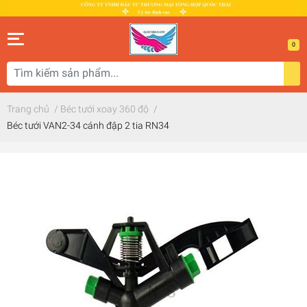
0
Trang chủ
/
Béc tưới xoay 360 độ
/
Béc tưới VAN2-34 cánh đập 2 tia RN34