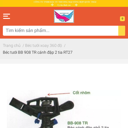
0
Trang chủ
/
Béc tưới xoay 360 độ
/
Béc tưới BB 908 TR cánh đập 2 tia RT27