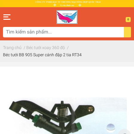
0
Trang chủ
/
Béc tưới xoay 360 độ
/
Béc tưới BB 905 Super cánh đập 2 tia RT34