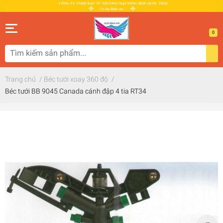
0
Trang chủ
/
Béc tưới xoay 360 độ
/
Béc tưới BB 9045 Canada cánh đập 4 tia RT34