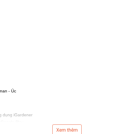
g dụng iGardener
n Google Play
phút
Xem thêm