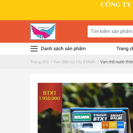
Danh sách sản phẩm
Trang c
Trang chủ
/
Van điện từ, t.bị đ.khiển
/
Van mở nước thôn