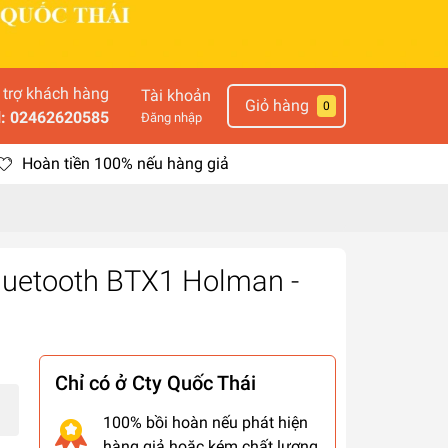
 trợ khách hàng
Tài khoản
Giỏ hàng
0
l: 02462620585
Đăng nhập
Hoàn tiền 100% nếu hàng giả
luetooth BTX1 Holman -
Chỉ có ở Cty Quốc Thái
100% bồi hoàn nếu phát hiện
hàng giả hoặc kém chất lượng