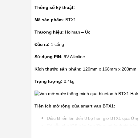
Thông số kỹ thuật:
Mã sản phẩm:
BTX1
Thương hiệu:
Holman – Úc
Đầu ra:
1 cổng
Sử dụng PIN:
9V Alkaline
Kích thước sản phẩm:
120mm x 168mm x 200mm
Trọng lượng:
0.4kg
Tiện ích mở rộng của smart van BTX1:
Điều khiển lên đến 8 bộ hẹn giờ BTX1 qua Ứn
Có sẵn cho iOS trên App Store và Android trê
Thời gian hoạt động liên tục lên tới 23 giờ 59 