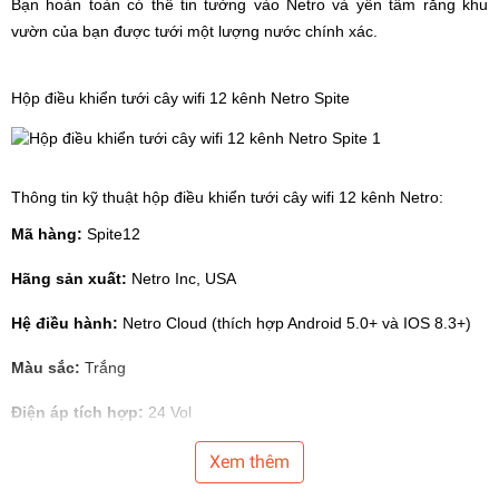
Bạn hoàn toàn có thể tin tưởng vào Netro và yên tâm rằng khu
vườn của bạn được tưới một lượng nước chính xác.
Hộp điều khiển tưới cây
wifi 12 kênh Netro Spite
Thông tin kỹ thuật hộp
điều khiển tưới cây
wifi 12 kênh Netro:
Mã hàng:
Spite12
Hãng sản xuất:
Netro Inc, USA
Hệ điều hành:
Netro Cloud (thích hợp Android 5.0+ và IOS 8.3+)
Màu sắc:
Trắng
Điện áp tích hợp:
24 Vol
PIN dự phòng:
CR2
Xem thêm