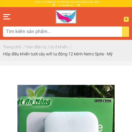
0
Trang chủ
/
Van điện từ, t.bị đ.khiển
/
Hộp điều khiển tưới cây wifi tự động 12 kênh Netro Spite - Mỹ