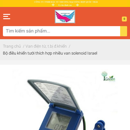
0
Trang chủ
/
Van điện từ, t.bị đ.khiển
/
Bộ điều khiển tưới thích hợp nhiều van solenoid Israel