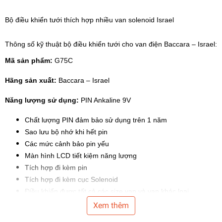
Bộ điều khiển tưới
thích hợp nhiều van solenoid Israel
Thông số kỹ thuật bộ điều khiển tưới cho
van điện Baccara – Israel
:
Mã sản phẩm:
G75C
Hãng sản xuất:
Baccara – Israel
Năng lượng sử dụng:
PIN Ankaline 9V
Chất lượng PIN đảm bảo sử dụng trên 1 năm
Sao lưu bộ nhớ khi hết pin
Các mức cảnh bảo pin yếu
Màn hình LCD tiết kiệm năng lượng
Tích hợp đi kèm pin
Tích hợp đi kèm cục Solenoid
Điều khiển được tất cả các size van và van khác loại
Xem thêm
Số lần bật/tắt (on/off):
3 lần trên 1 ngày