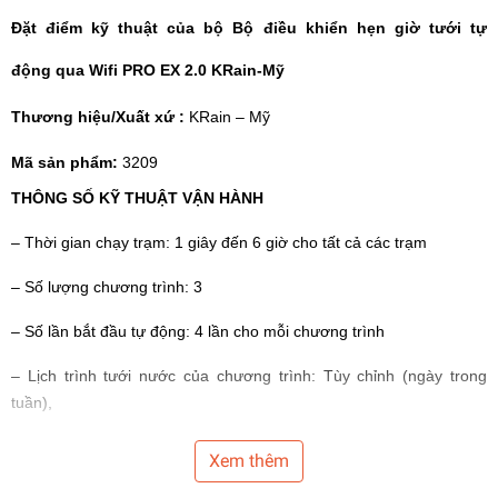
Đặt điểm kỹ thuật của bộ Bộ điều khiển hẹn giờ
tưới tự
động
qua Wifi PRO EX 2.0 KRain-Mỹ
Thương hiệu/Xuất xứ :
KRain – Mỹ
Mã sản phẩm:
3209
THÔNG SỐ KỸ THUẬT VẬN HÀNH
– Thời gian chạy trạm: 1 giây đến 6 giờ cho tất cả các trạm
– Số lượng chương trình: 3
– Số lần bắt đầu tự động: 4 lần cho mỗi chương trình
– Lịch trình tưới nước của chương trình: Tùy chỉnh (ngày trong
tuần),
Khoảng thời gian (1-31 ngày), Lẻ (ngày theo lịch lẻ), Chẵn (ngày
Xem thêm
theo lịch chẵn)