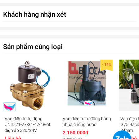
Khách hàng nhận xét
Thông số kỹ thuật van giảm áp hydraulic phi 60mm:
Mã hàng:
AQ334R
Sản phẩm cùng loại
Đường kính:
ren trong 60mm
Áp suất hoạt động:
0.6 - 10 bar (kg/cm2)
- 14%
Nhiệt độ chịu đựng:
lên tới 60 độ C
Kích thước van:
180x100x119 (LxHxW) mm
Lưu lượng nước qua van:
10 - 30m3/h
Chất liệu:
Đồng thau
Van điện từ tự động
Van điện từ tự động bằng
Van điện 
Van giảm áp hydraulic bằng đồng phi 60mm
UNID 21-27-34-42-48-60
nhựa chống nước
G75 Bacca
Nhà sản xuất:
Automat - India
Automat
điện áp 220/24V
34mm
2.150.000₫
0₫
Bảo hành:
18 tháng
Liên hệ
Liên hệ