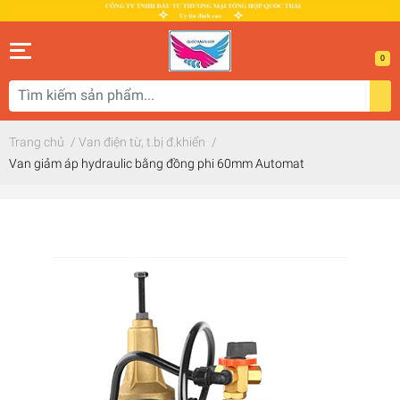
0
Trang chủ
/
Van điện từ, t.bị đ.khiển
/
Van giảm áp hydraulic bằng đồng phi 60mm Automat