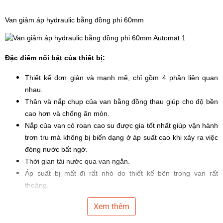
Van giảm áp hydraulic
bằng đồng phi 60mm
Đặc điểm nổi bật của thiết bị:
Thiết kế đơn giản và mạnh mẽ, chỉ gồm 4 phần liên quan
nhau.
Thân và nắp chụp của van bằng đồng thau giúp cho độ bền
cao hơn và chống ăn mòn.
Nắp của van có roan cao su được gia tốt nhất giúp vận hành
trơn tru mà không bị biến dạng ở áp suất cao khi xảy ra việc
đóng nước bất ngờ.
Thời gian tải nước qua van ngắn.
Áp suất bị mất đi rất nhỏ do thiết kế bên trong van rất
thoáng.
Lắp van thủy lực đúng theo chiều mũi tên.
Xem thêm
Tương thích với hầu hết các
bộ điều khiển tự động
có sẵn
trên thị trường