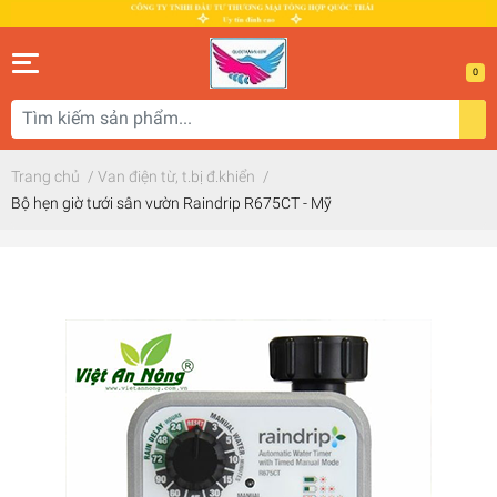
0
Trang chủ
/
Van điện từ, t.bị đ.khiển
/
Bộ hẹn giờ tưới sân vườn Raindrip R675CT - Mỹ