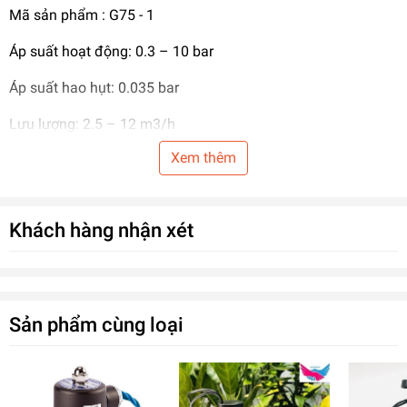
Mã sản phẩm : G75 - 1
Áp suất hoạt động: 0.3 – 10 bar
Áp suất hao hụt: 0.035 bar
Lưu lượng: 2.5 – 12 m3/h
Xem thêm
Nguồn điện: 24V – AC
Bảo hành: 01 năm
Khách hàng nhận xét
Nhà sản xuất: Baccara – Israel
Ưu điểm vượt trội của van điện từ
Sản phẩm cùng loại
G75 Baccara Israel phi 34mm
- Van điện từ Baccara dòng G75 là chuyên gia trong lĩnh vực
tưới tự động chuyên nghiệp.