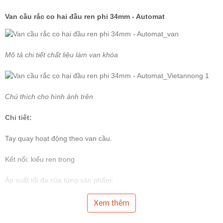
Van cầu rắc co hai đầu ren phi 34mm - Automat
Mô tả chi tiết chất liệu làm van khóa
Chú thích cho hình ảnh trên
Chi tiết:
Tay quay hoạt động theo van cầu.
Kết nối: kiểu ren trong
Áp suất tối đa của từng sản phẩm:
- Phi: 1", 1-1 / 2" & 2": 16 Bar / 230Psi
Xem thêm
- Phi: 2-1 / 2" & 3": 10 bar / 145Psi