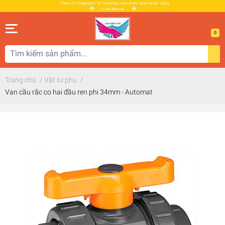
0
Trang chủ
/
Vật tư phụ
/
Van cầu rắc co hai đầu ren phi 34mm - Automat