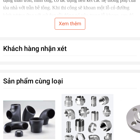
dạng thân tròn, hình ống, có tác dụng liên kết các hệ thống phụ của
tòa nhà với trần bê tông. Khi thi công sẽ khoan một lỗ có đường
kính tương ứng với nở đạn rồi đóng nó vào trong lỗ khoan, sau đó
lắp ty ren để treo hệ thống khác. nó được sản xuất với nhiều kích
Xem thêm
thước khác nhau tùy theo từng mục đích và nhu cầu sử dụng.
Khách hàng nhận xét
Sản phẩm cùng loại
Loại EG