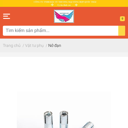
0
Trang chủ
/
Vật tư phụ
/
Nở đạn