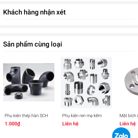
Khách hàng nhận xét
Sản phẩm cùng loại
Phụ kiện thép hàn SCH
Phụ kiện ren mạ kẽm
Mặt bích 
Ống gang cầu
1.000₫
Liên hệ
Liên hệ
0₫
undefined