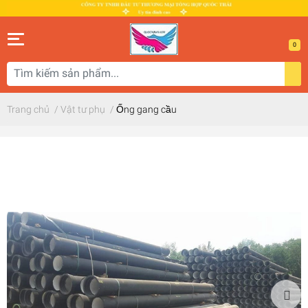
0
Trang chủ
/
Vật tư phụ
/
Ống gang cầu