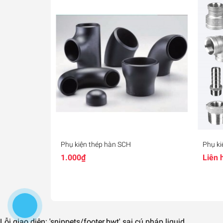
Phụ kiện thép hàn SCH
Phụ ki
1.000₫
Liên 
Lỗi giao diện: 'snippets/footer.bwt' sai cú pháp liquid