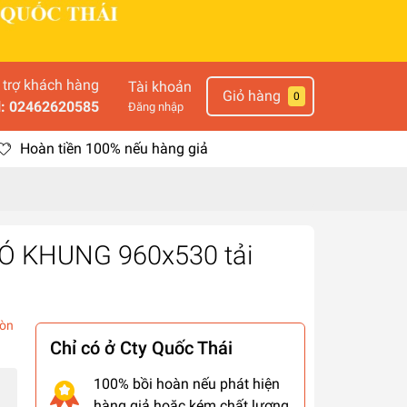
 trợ khách hàng
Tài khoản
Giỏ hàng
0
l: 02462620585
Đăng nhập
Hoàn tiền 100% nếu hàng giả
 KHUNG 960x530 tải
òn
Chỉ có ở Cty Quốc Thái
100% bồi hoàn nếu phát hiện
hàng giả hoặc kém chất lượng