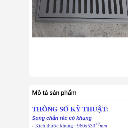
Mô tả sản phẩm
THÔNG SỐ KỸ THUẬT:
Song chắn rác có khung
+
2
- Kích thước khung : 960x530
mm