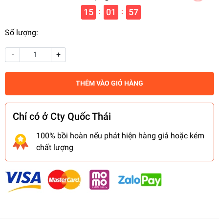
15
01
56
:
:
Số lượng:
-
+
THÊM VÀO GIỎ HÀNG
Chỉ có ở Cty Quốc Thái
100% bồi hoàn nếu phát hiện hàng giả hoặc kém
chất lượng