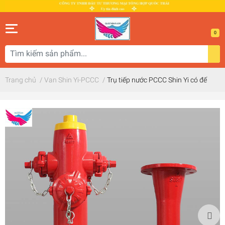
0
Trang chủ
/
Van Shin Yi-PCCC
/
Trụ tiếp nước PCCC Shin Yi có đế