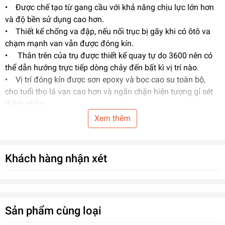
• Được chế tạo từ gang cầu với khả năng chịu lực lớn hơn
và độ bền sử dụng cao hơn.
• Thiết kế chống va đập, nếu nối trục bị gãy khi có ôtô va
chạm mạnh van vẫn được đóng kín.
• Thân trên của trụ được thiết kế quay tự do 3600 nên có
thể dẫn hướng trực tiếp dòng chảy đến bất kì vị trí nào.
• Vị trí đóng kín được sơn epoxy và bọc cao su toàn bộ,
cho tuổi thọ lá van cao hơn và ngăn chặn hiện tượng gỉ sét
thâm nhập.
• Sơn epoxy bao phủ cả bên trong lẩn bên ngoài, chống
Xem thêm
được tia cực tím, không bị gỉ sét và ăn mòn các chi tiết của
trụ.
• Phù hợp với tiêu chuẩn - Meet the following standards
Khách hàng nhận xét
TCVN 5739-1993 và TCVN 6379-1998.
Lĩnh vực ứng dụng
Sử dụng cho hệ thống PCCC.
Sản phẩm cùng loại
Thông số kỹ thuật: