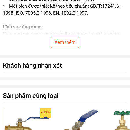
• Mặt bích được thiết kế theo tiêu chuẩn: GB/T:17241.6 -
1998. ISO: 7005.2-1998, EN: 1092.2-1997.
Lĩnh vực ứng dụng:
Sử dụng trong các ngành cấp thoát nước, trong hệ thống
HVAC, hệ thống PCCC
Xem thêm
Thông số kỹ thuật:
Kích thước: DN50-DN300 mm
Khách hàng nhận xét
Áp suất làm việc: 1.0MPa - 1.6 MPa
Nhiệt độ làm việc: -10C ~ 80C
Môi trường sử dụng: Nước, nước thải
Kết nối: Mặt bích.
Sản phẩm cùng loại
- 99%