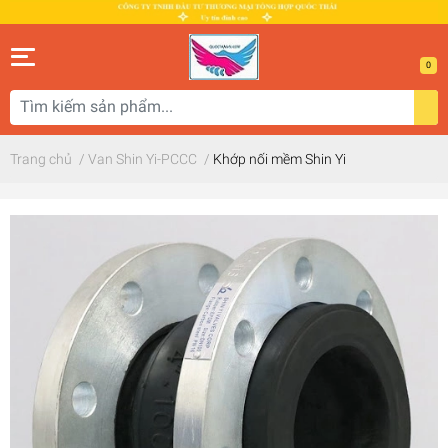
0
Trang chủ
/
Van Shin Yi-PCCC
/
Khớp nối mềm Shin Yi