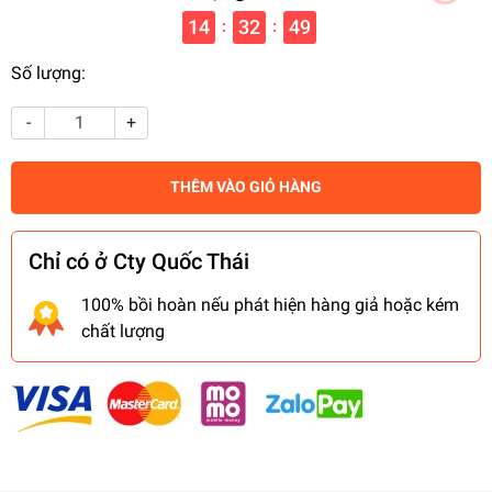
14
32
48
:
:
Số lượng:
-
+
THÊM VÀO GIỎ HÀNG
Chỉ có ở Cty Quốc Thái
100% bồi hoàn nếu phát hiện hàng giả hoặc kém
chất lượng