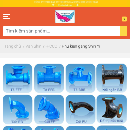
0
Trang chủ
/
Van Shin Yi-PCCC
/
Phụ kiện gang Shin Yi