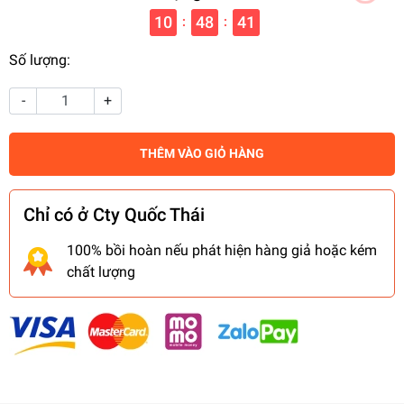
10
48
40
:
:
Số lượng:
-
+
THÊM VÀO GIỎ HÀNG
Chỉ có ở Cty Quốc Thái
100% bồi hoàn nếu phát hiện hàng giả hoặc kém
chất lượng