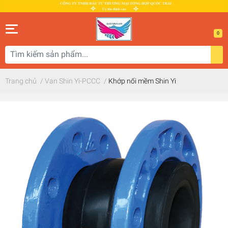
0
Trang chủ
/
Van Shin Yi-PCCC
/
Khớp nối mềm Shin Yi