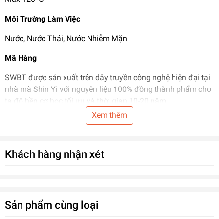
Môi Trường Làm Việc
Nước, Nước Thải, Nước Nhiễm Mặn
Mã Hàng
SWBT được sản xuất trên dây truyền công nghệ hiện đại tại
nhà mà Shin Yi với nguyên liệu 100% đồng thành phẩm cho
ta độ bền cơ học tối ưu và thời gian 10-20 năm
Xem thêm
Công ty
http://www.quocthaivn.com
hân hạnh được nhập
phân phối tại thị trường Miền Bắc.
Khách hàng nhận xét
Sản phẩm cùng loại