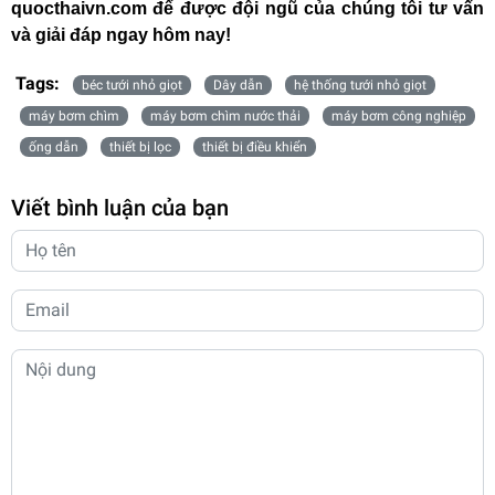
quocthaivn.com
để được đội ngũ của chúng tôi tư vấn
và giải đáp ngay hôm nay!
Tags:
béc tưới nhỏ giọt
Dây dẫn
hệ thống tưới nhỏ giọt
máy bơm chìm
máy bơm chìm nước thải
máy bơm công nghiệp
ống dẫn
thiết bị lọc
thiết bị điều khiển
Viết bình luận của bạn