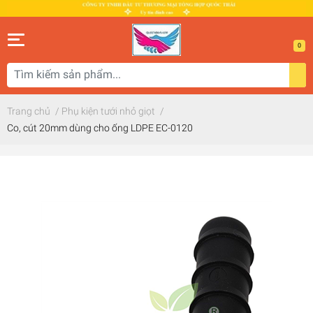
0
Trang chủ
/
Phụ kiện tưới nhỏ giọt
/
Co, cút 20mm dùng cho ống LDPE EC-0120