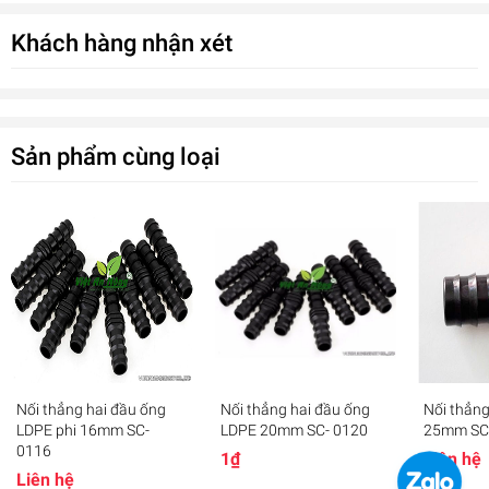
thống
tưới tự động.
Khách hàng nhận xét
Thông số kỹ thuật co, cút ống 20mm LDPE:
Chất liệu:
Nhựa POM cao cấp
Màu sắc:
Đen
Sản phẩm cùng loại
Bảo hành:
06 tháng
Ứng dụng:
Dùng trong khu vực dây dẫn PE20 chạy cong trong hệ
thống tưới
và dẫn nước sinh hoạt.
Nối thẳng hai đầu ống
Nối thẳng hai đầu ống
Nối thẳn
Co, cút 20mm dùng cho ống LDPE EC-0120
LDPE phi 16mm SC-
LDPE 20mm SC- 0120
25mm SC
0₫
0116
1₫
Liên hệ
undefined
Liên hệ