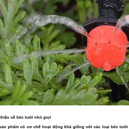
 thiệu về béc tưới nhỏ giọt
 sản phẩm có cơ chế hoạt động khá giống với các loại béc tưới