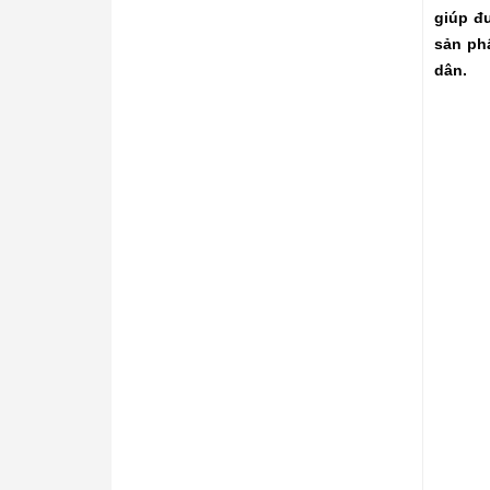
giúp đ
sản ph
dân.