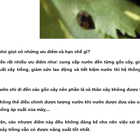
nhỏ giọt có những ưu điểm và hạn chế gì?
ến rất nhiều ưu điểm như: cung cấp nước đến từng gốc cây, giú
uất cây trồng, giảm sức lao động và tiết kiệm nước thì hệ th
ước chỉ đi đến các gốc cây nên phần lá và thân cây không được 
hông thể điều chỉnh được lượng nước khi nước được đưa vào câ
hống áp suất của máy,...
iên, các nhược điểm này đều không đáng kể cho nên việc sử d
cây trồng vẫn có được năng suất tốt nhất.