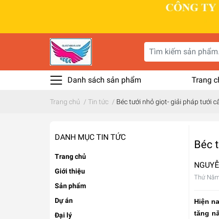
Danh sách sản phẩm
Trang c
Trang chủ
/
Tin tức
/
Béc tưới nhỏ giọt- giải pháp tưới
DANH MỤC TIN TỨC
Béc t
Trang chủ
NGUYỄ
Giới thiệu
Thứ Năm
Sản phẩm
Dự án
Hiện n
tăng nă
Đại lý