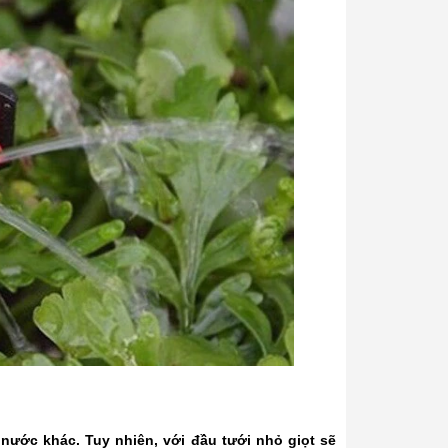
 nước khác. Tuy nhiên, với
đầu tưới nhỏ giọt
sẽ