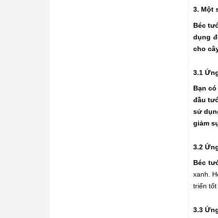
3. Một 
Béc tướ
dụng đ
cho cây
3.1 Ứn
Bạn có
đầu tướ
sử dụn
giảm sự
3.2 Ứn
Béc tư
xanh. H
triển tố
3.3 Ứn