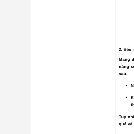
2. Béc 
Mang đ
năng s
sau:
N
K
t
Tuy nh
quả và 