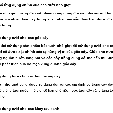
số ứng dụng chính của béc tưới nhỏ giọt
i nhỏ giọt
mang đến rất nhiều công dụng đối với nhà vườn. Đặc b
ối với nhiều loại cây trồng khác nhau mà vẫn đảm bảo được đ
 trồng.
g dụng tưới cho các gốc cây
 thể sử dụng
sản phẩm béc tưới nhỏ giọt
để sử dụng tưới cho cá
i sẽ được đặt chính xác tại từng vị trí của gốc cây. Giúp cho nư
g nguồn nước lãng phí và các cây trồng cũng có thể hấp thu đ
 phát triển của cỏ mọc xung quanh gốc cây.
g dụng tưới cho các bức tường cây
ới nhỏ giọt
cũng được sử dụng đối với các gia đình có trồng cây dây
ệ thống tưới nước nhỏ giọt sẽ hạn chế việc nước tưới cây văng tung tó
t hơn.
g dụng tưới cho các khay rau xanh