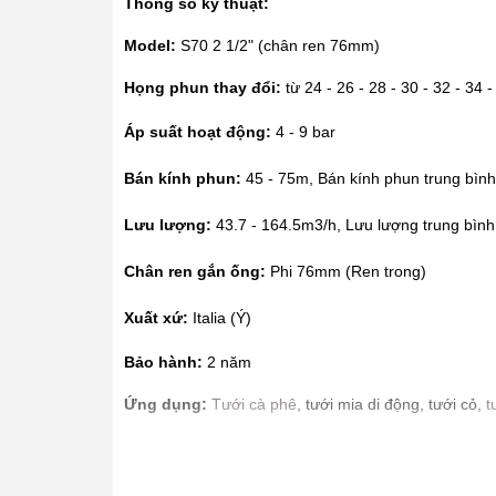
Thông số kỹ thuật:
Model:
S70 2 1/2" (chân ren 76mm)
Họng phun thay đổi:
từ 24 - 26 - 28 - 30 - 32 - 34
Áp suất hoạt động:
4 - 9 bar
Bán kính phun:
45 - 75m, Bán kính phun trung bìn
Lưu lượng:
43.7 - 164.5m3/h, Lưu lượng trung bình
Chân ren gắn ống:
Phi 76mm (Ren trong)
Xuất xứ:
Italia (Ý)
Bảo hành:
2 năm
Ứng dụng:
Tưới cà phê
, tưới mia di động, tưới cỏ,
t