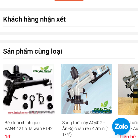
Gọi: 0919642586
Khách hàng nhận xét
Sản phẩm cùng loại
Béc tưới chỉnh góc
Súng tưới cây AQ40G -
Súng tướ
VAN42 2 tia Taiwan RT42
Ấn Độ chân ren 42mm (1
AQ44 - A
1/4")
1₫
Liên hệ