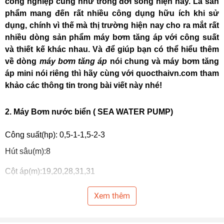
công nghiệp cũng như trong đời sống hiện nay. Là sản
phẩm mang đến rất nhiều công dụng hữu ích khi sử
dụng, chính vì thế mà thị trường hiện nay cho ra mắt rất
nhiều dòng sản phẩm máy bơm tăng áp với công suất
và thiết kế khác nhau. Và để giúp bạn có thể hiểu thêm
về dòng
máy bơm tăng áp
nói chung và máy bơm tăng
áp mini nói riêng thì hãy cùng với
quocthaivn.com
tham
khảo các thông tin trong bài viết này nhé!
2. Máy Bơm nước biển ( SEA WATER PUMP)
Công suất(hp): 0,5-1-1,5-2-3
Hút sâu(m):8
Cột áp(m):19,20,28,31,31
Lưu lượng(m3/h):11,16,25,29,31
Xem thêm
ống H/Đ(mm):34/34, 42/34, 49/42, 60/49, 60/60