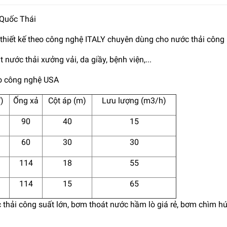
 Quốc Thái
iết kế theo công nghệ ITALY chuyên dùng cho nước thải công n
ớc thải xưởng vải, da giầy, bệnh viện,...
eo công nghệ USA
)
Ống xả
Cột áp (m)
Lưu lượng (m3/h)
90
40
15
60
30
30
114
18
55
114
15
65
 thải công suất lớn, bơm thoát nước hầm lò giá rẻ, bơm chìm hú