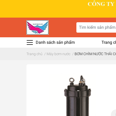
Danh sách sản phẩm
Trang c
Trang chủ
/
Máy bơm nước
/
BƠM CHÌM NƯỚC THẢI C