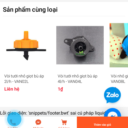
Sản phẩm cùng loại
Vòi tưới nhỏ giọt bù áp
Vòi tưới nhỏ giọt bù áp
Vòi nhỏ gi
Cây cắm nhỏ giọt Knet 2.2l/h
2l/h - VAN02L
4l/h - VAN04L
VAN08L
1₫
Liên hệ
1₫
1₫
undefined
Lỗi giao diện: 'snippets/footer.bwt' sai cú pháp liquid
Tiến Hành Thanh Toán
Thêm vào giỏ