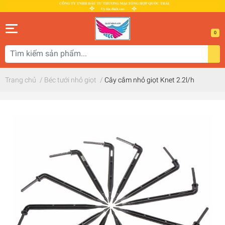
0
Trang chủ
/
Béc tưới nhỏ giọt
/
Cây cắm nhỏ giọt Knet 2.2l/h