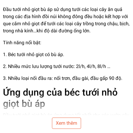
Đầu tưới nhỏ giọt bù áp sử dụng tưới các loại cây ăn quả
trong các địa hình đồi núi không đông đều hoặc kết hợp với
que cắm nhỏ giọt để tưới các loại cây trồng trong chậu, bịch,
trong nhà kính…khi độ dài đường ống lớn.
Tính năng nổi bật:
1. Béc tưới nhỏ giọt có bù áp.
2. Nhiều mức lưu lượng tưới nước: 2l/h, 4l/h, 8l/h …
3. Nhiều loại nối đầu ra: nối trơn, đầu gài, đầu gấp 90 độ.
Ứng dụng của béc tưới nhỏ
giọt bù áp
Đầu tưới nhỏ giọt bù áp ứng dụng tốt nhất cho các vườn cây
có địa hình dốc hoặc chiều dài mỗi hàng cây trồng tương
Xem thêm
đối dài. Khi đó cho dù áp suất nước tưới vẫn luôn đồng đều