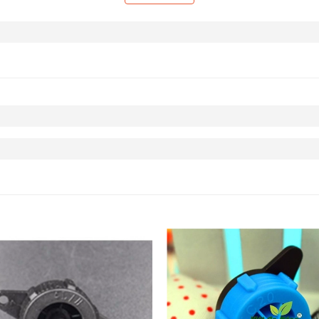
 cảnh, cây ăn quả, cây công nghiệp như tưới hồ tiêu và cà phê...