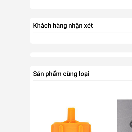
Xuất xứ:
Việt Nam
Ứng dụng:
Tưới nhỏ giọt
cho cây sân vườn, cây tiểu
Khách hàng nhận xét
Sản phẩm cùng loại