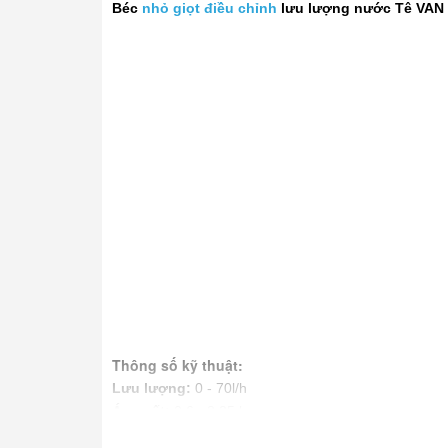
Béc
nhỏ giọt điều chỉnh
lưu lượng nước Tê VAN
Thông số kỹ thuật:
Lưu lượng:
0 - 70l/h
Áp suất:
0.6 - 3.25 bar
Hình thức tưới:
nhỏ giọt