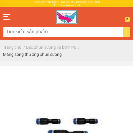
0
Trang chủ
/
Béc phun sương và bơm Ps
/
Măng sông thu ống phun sương