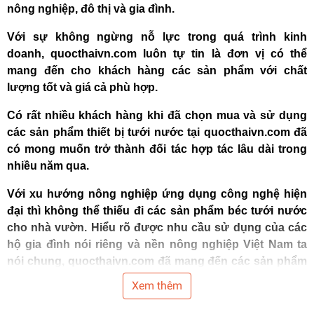
nông nghiệp, đô thị và gia đình.
Với sự không ngừng nỗ lực trong quá trình kinh
doanh,
quocthaivn.com
luôn tự tin là đơn vị có thể
mang đến cho khách hàng các sản phẩm với chất
lượng tốt và giá cả phù hợp.
Có rất nhiều khách hàng khi đã chọn mua và sử dụng
các sản phẩm thiết bị tưới nước tại
quocthaivn.com
đã
có mong muốn trở thành đối tác hợp tác lâu dài trong
nhiều năm qua.
Với xu hướng nông nghiệp ứng dụng công nghệ hiện
đại thì không thể thiếu đi các sản phẩm béc tưới nước
cho nhà vườn. Hiểu rõ được nhu cầu sử dụng của các
hộ gia đình nói riêng và nền nông nghiệp Việt Nam ta
nói chung,
quocthaivn.com
đã mang đến các sản phẩm
tốt nhất để hỗ trợ người nông dân tiết kiệm thời gian,
Xem thêm
công sức và tiền bạc của mình.