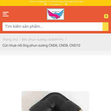
0
Trang chủ
/
Béc phun sương và bơm Ps
/
Cút nhựa nối ống phun sương CND6, CND8, CND10