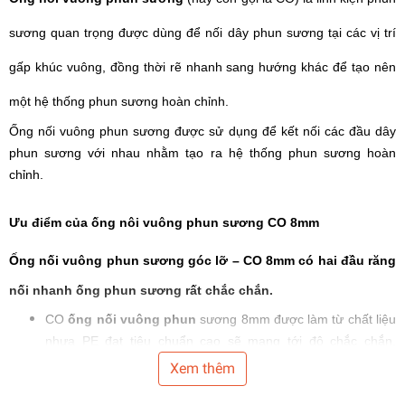
sương quan trọng được dùng để nối dây phun sương tại các vị trí
gấp khúc vuông, đồng thời rẽ nhanh sang hướng khác để tạo nên
một hệ thống phun sương hoàn chỉnh.
Ống nối vuông phun sương được sử dụng để kết nối các đầu dây
phun sương với nhau nhằm tạo ra hệ thống phun sương hoàn
chỉnh.
Ưu điểm của ống nôi vuông phun sương CO 8mm
Ống nối vuông phun sương góc lỡ – CO 8mm có hai đầu răng
nối nhanh ống phun sương rất chắc chắn.
CO
ống nối vuông phun
sương 8mm được làm từ chất liệu
nhựa PE đạt tiêu chuẩn cao sẽ mang tới độ chắc chắn,
không sợ bị biến dạng gây hỏng hóc, rò rỉ nước phun trong
Xem thêm
quá trình sử dụng.