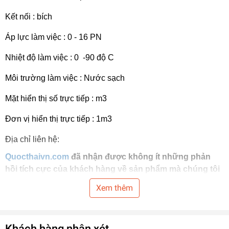
Kết nối : bích
Áp lực làm việc : 0 - 16 PN
Nhiệt độ làm việc : 0 -90 độ C
Môi trường làm việc : Nước sạch
Mặt hiển thị số trực tiếp : m3
Đơn vị hiển thị trực tiếp : 1m3
Địa chỉ liên hệ:
Quocthaivn.com
đã nhận được không ít những phản
hồi tích cực của khách hàng về sản phẩm mà chúng tôi
cung cấp. Chính vì thế mà bạn không cần phải lo lắng
Xem thêm
khi sử dụng các sản phẩm mà
quocthaivn.com
mang lại.
Đến với
quocthaivn.com
bạn sẽ luôn được nhận các ưu
đãi như:
Khách hàng nhận xét