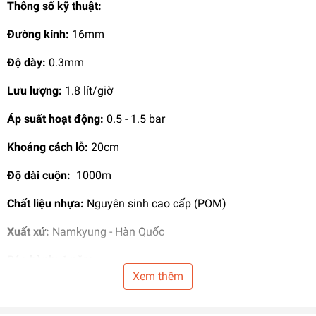
Thông số kỹ thuật:
Đường kính:
16mm
Độ dày:
0.3mm
Lưu lượng:
1.8 lít/giờ
Áp suất hoạt động:
0.5 - 1.5 bar
Khoảng cách lỗ:
20cm
Độ dài cuộn:
1000m
Chất liệu nhựa:
Nguyên sinh cao cấp (POM)
Xuất xứ:
Namkyung - Hàn Quốc
Bảo hành:
1 năm
Xem thêm
Ứng dụng:
Chuyên dùng
tưới nhỏ giọt
cho cây rau màu, cây
ăn quả, cây ớt, cây lagim, các loại cây trồng theo hàng như