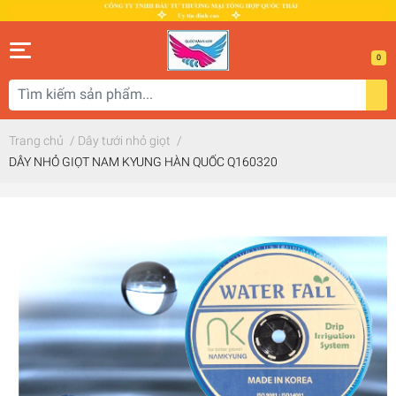
0
Trang chủ
/
Dây tưới nhỏ giọt
/
DÂY NHỎ GIỌT NAM KYUNG HÀN QUỐC Q160320