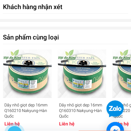
dưa, nha đam...
Khách hàng nhận xét
Sản phẩm cùng loại
DÂY NHỎ GIỌT NAM KYUNG HÀN
QUỐC Q160320
Dây nhỏ giọt dẹp 16mm
Dây nhỏ giọt dẹp 16mm
Dây nhỏ 
0₫
Q160210 Nakyung-Hàn
Q160310 Nakyung-Hàn
Q160220
undefined
Quốc
Quốc
Quốc
Liên hệ
Liên hệ
Liên hệ