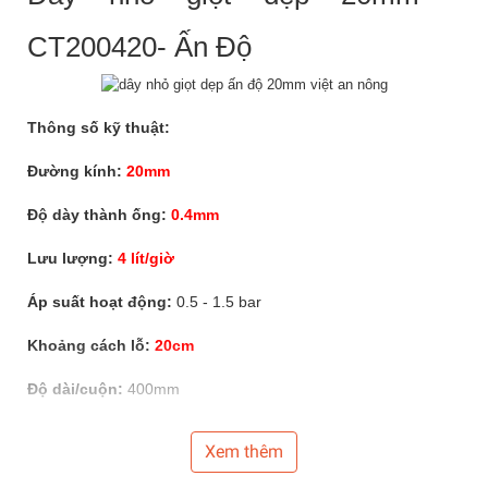
CT200420- Ấn Độ
Thông số kỹ thuật:
Đường kính:
20mm
Độ dày thành ống:
0.4mm
Lưu lượng:
4 lít/giờ
Áp suất hoạt động:
0.5 - 1.5 bar
Khoảng cách lỗ:
20cm
Độ dài/cuộn:
400mm
Xuất xứ:
Captain - Ấn Độ
Xem thêm
Bảo hành:
1 năm